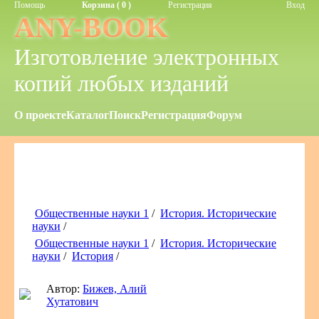
Помощь
Корзина ( 0 )
Регистрация
Вход
ANY-BOOK
Изготовление электронных
копий любых изданий
О проекте
Каталог
Поиск
Регистрация
Форум
Общественные науки 1
/
История. Исторические
науки
/
Общественные науки 1
/
История. Исторические
науки
/
История
/
Автор:
Бижев, Алий
Хутатович