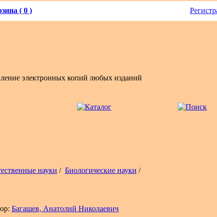
зина ( 0 )
Регистр
вление электронных копий любых изданий
тественные науки
/
Биологические науки
/
ор:
Багашев, Анатолий Николаевич