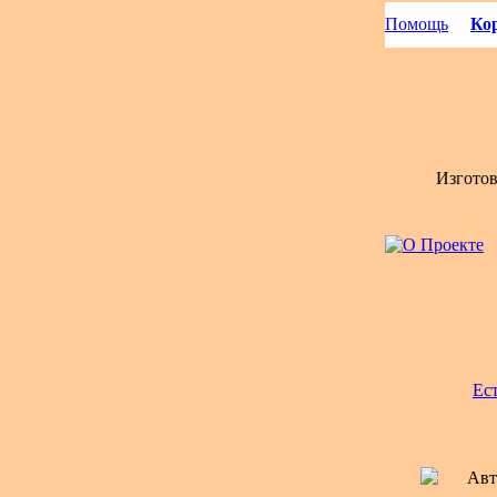
Помощь
Кор
Изгото
Ес
Авт