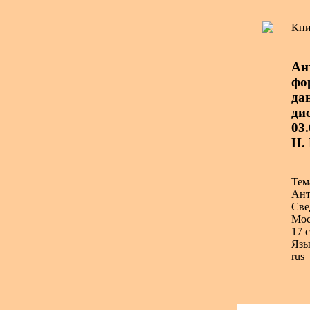
Кни
Ан
фо
да
дис
03
Н.
Тем
Ант
Све
Мос
17 с
Язы
rus