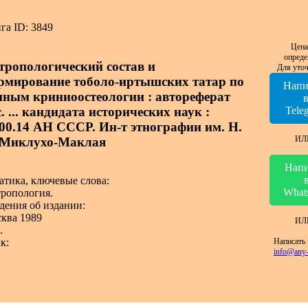
га ID: 3849
Цена
опреде
тропологический состав и
Для уточ
рмирование тоболо-иртышских татар по
Напи
нным криниоостеологии : автореферат
. ... кандидата исторических наук :
Tele
.00.14 АН СССР. Ин-т этнографии им. Н.
ИЛ
 Миклухо-Маклая
Напи
атика, ключевые слова:
What
ропология.
дения об издании:
ква 1989
ИЛ
.
Написать 
к:
info@any-