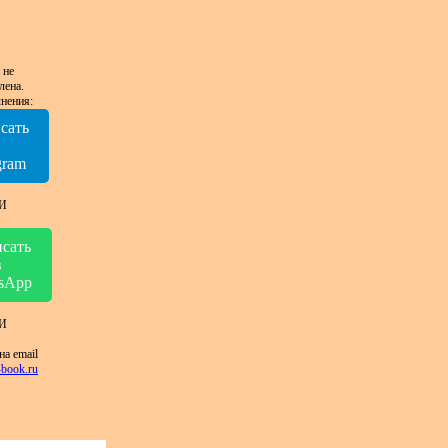
 не
лена.
нения:
сать
в
gram
И
сать
в
sApp
И
на email
book.ru