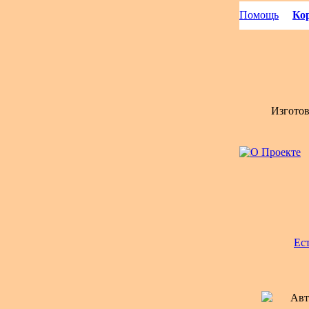
Помощь
Кор
Изгото
Ес
Авт