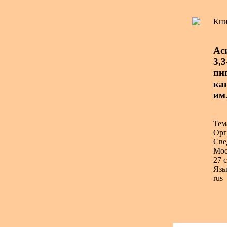
Кни
Ас
3,
пип
ка
им
Тем
Орг
Све
Мос
27 с
Язы
rus