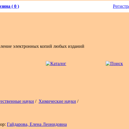
зина ( 0 )
Регистр
вление электронных копий любых изданий
тественные науки
/
Химические науки
/
ор:
Гайдарова, Елена Леонидовна