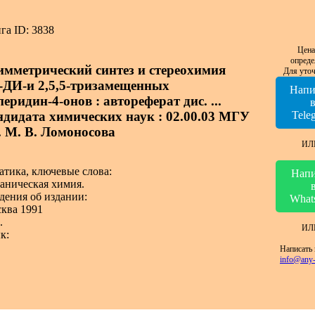
га ID: 3838
Цена
опреде
имметрический синтез и стереохимия
Для уточ
3-ДИ-и 2,5,5-тризамещенных
Напи
еридин-4-онов : автореферат дис. ...
ндидата химических наук : 02.00.03 МГУ
Tele
. М. В. Ломоносова
ИЛ
атика, ключевые слова:
Напи
аническая химия.
дения об издании:
What
ква 1991
.
ИЛ
к:
Написать 
info@any-