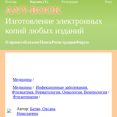
Помощь
Корзина ( 0 )
Регистрация
Вход
ANY-BOOK
Изготовление электронных
копий любых изданий
О проекте
Каталог
Поиск
Регистрация
Форум
Медицина
/
Медицина
/
Инфекционные заболевания.
Фтизиатрия. Ревматология. Онкология. Венерология
/
Фтизатерапия
/
Автор:
Батян, Оксана
Николаевна