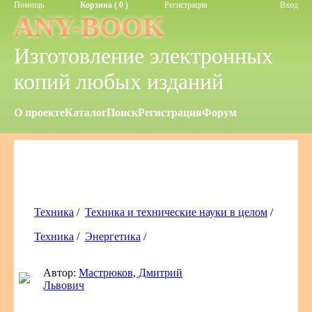
Помощь
Корзина ( 0 )
Регистрация
Вход
ANY-BOOK
Изготовление электронных
копий любых изданий
О проекте
Каталог
Поиск
Регистрация
Форум
Техника
/
Техника и технические науки в целом
/
Техника
/
Энергетика
/
Автор:
Мастрюков, Дмитрий
Львович