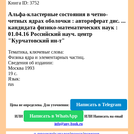
Книга ID: 3752
Альфа-кластерные состояния в четно-
четных ядрах оболочки : автореферат дис. ...
кандидата физико-математических наук :
01.04.16 Российский науч. центр
"Курчатовский ин-т"
Тематика, ключевые слова:
Физика ядра и элементарных частиц.
Сведения об издании:
Москва 1993
19 с.
Язык:
rus
Написать в Telegram
Цена не определена.
Для уточнения:
Написать в WhatsApp
ИЛИ
ИЛИ
Написать на email
info@any-book.ru
о проекте
|
каталог
|
поиск
|
помощь