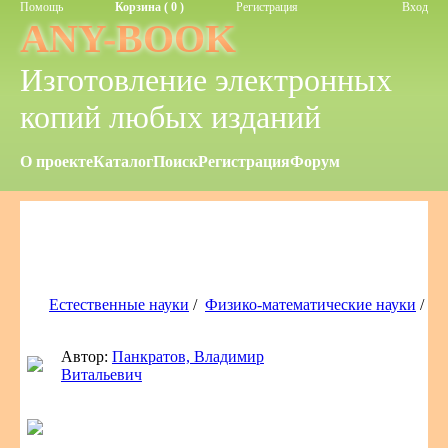
Помощь
Корзина ( 0 )
Регистрация
Вход
ANY-BOOK
Изготовление электронных
копий любых изданий
О проекте
Каталог
Поиск
Регистрация
Форум
Естественные науки
/
Физико-математические науки
/
Автор:
Панкратов, Владимир
Витальевич