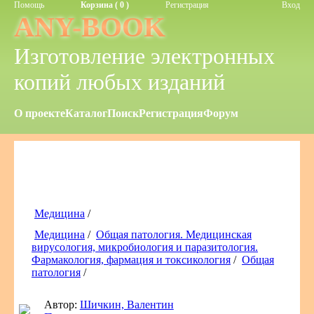
Помощь
Корзина ( 0 )
Регистрация
Вход
ANY-BOOK
Изготовление электронных
копий любых изданий
О проекте
Каталог
Поиск
Регистрация
Форум
Медицина
/
Медицина
/
Общая патология. Медицинская
вирусология, микробиология и паразитология.
Фармакология, фармация и токсикология
/
Общая
патология
/
Автор:
Шичкин, Валентин