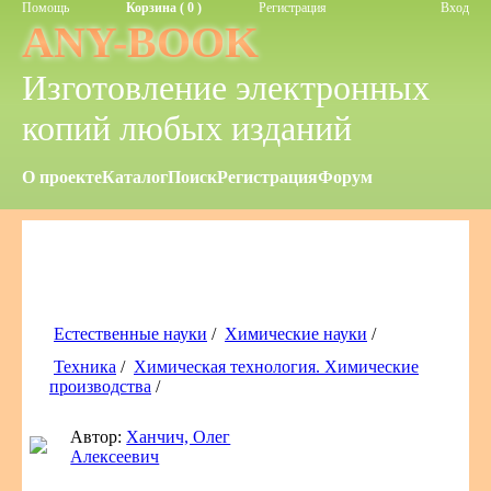
Помощь
Корзина ( 0 )
Регистрация
Вход
ANY-BOOK
Изготовление электронных
копий любых изданий
О проекте
Каталог
Поиск
Регистрация
Форум
Естественные науки
/
Химические науки
/
Техника
/
Химическая технология. Химические
производства
/
Автор:
Ханчич, Олег
Алексеевич