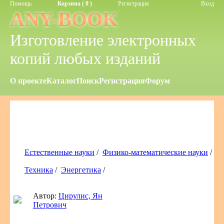
Помощь
Корзина ( 0 )
Регистрация
Вход
ANY-BOOK
Изготовление электронных
копий любых изданий
О проекте
Каталог
Поиск
Регистрация
Форум
Естественные науки
/
Физико-математические науки
/
Техника
/
Энергетика
/
Автор:
Цирулис, Ян
Петрович