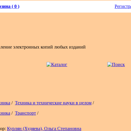
зина ( 0 )
Регистр
вление электронных копий любых изданий
хника
/
Техника и технические науки в целом
/
хника
/
Транспорт
/
ор:
Курлян (Худяева), Ольга Степановна