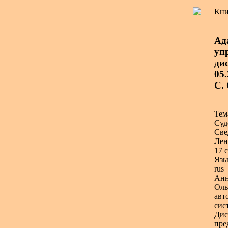
Кни
Ад
уп
дис
05
С.
Тем
Суд
Све
Лен
17 с
Язы
rus
Анн
Оль
авт
сис
Дис
пре