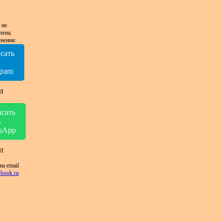
 не
лена.
нения:
сать
в
gram
И
сать
в
sApp
И
на email
book.ru