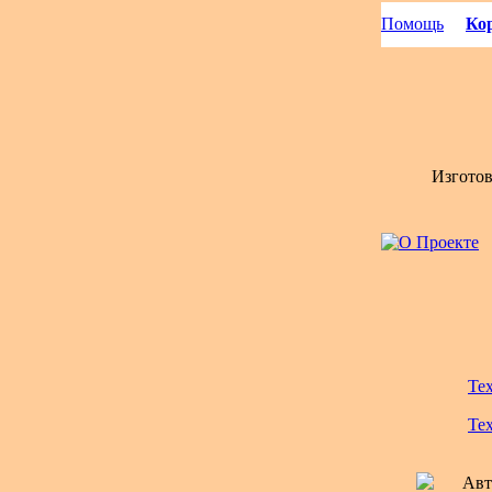
Помощь
Кор
Изгото
Те
Те
Авт