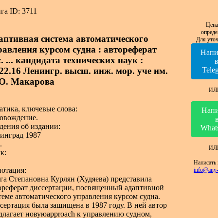
га ID: 3711
Цена
опреде
аптивная система автоматического
Для уточ
равления курсом судна : автореферат
Напи
. ... кандидата технических наук :
.22.16 Ленингр. высш. инж. мор. уче им.
Tele
 О. Макарова
ИЛ
атика, ключевые слова:
Напи
овождение.
дения об издании:
What
инград 1987
.
ИЛ
к:
Написать 
отация:
info@any-
га Степановна Курлян (Худяева) представила
ореферат диссертации, посвященный адаптивной
теме автоматического управления курсом судна.
сертация была защищена в 1987 году. В ней автор
длагает новуюapproach к управлению судном,