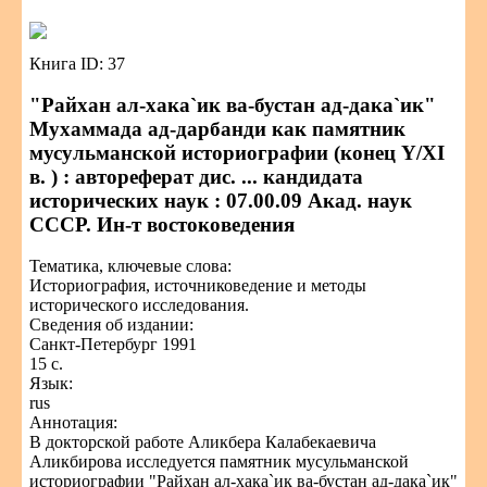
Книга ID: 37
"Райхан ал-хака`ик ва-бустан ад-дака`ик"
Мухаммада ад-дарбанди как памятник
мусульманской историографии (конец Y/XI
в. ) : автореферат дис. ... кандидата
исторических наук : 07.00.09 Акад. наук
СССР. Ин-т востоковедения
Тематика, ключевые слова:
Историография, источниковедение и методы
исторического исследования.
Сведения об издании:
Санкт-Петербург 1991
15 с.
Язык:
rus
Аннотация:
В докторской работе Аликбера Калабекаевича
Аликбирова исследуется памятник мусульманской
историографии "Райхан ал-хака`ик ва-бустан ад-дака`ик"