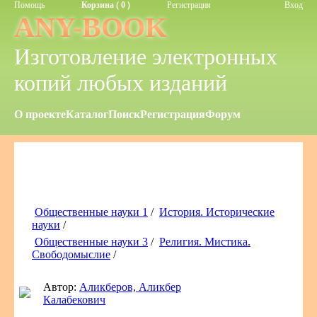
Помощь
Корзина ( 0 )
Регистрация
Вход
ANY-BOOK
Изготовление электронных
копий любых изданий
О проекте
Каталог
Поиск
Регистрация
Форум
Общественные науки 1
/
История. Исторические
науки
/
Общественные науки 3
/
Религия. Мистика.
Свободомыслие
/
Автор:
Аликберов, Аликбер
Калабекович