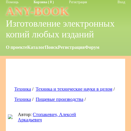
Помощь
Корзина ( 0 )
Регистрация
Вход
ANY-BOOK
Изготовление электронных
копий любых изданий
О проекте
Каталог
Поиск
Регистрация
Форум
Техника
/
Техника и технические науки в целом
/
Техника
/
Пищевые производства
/
Автор:
Стопакевич, Алексей
Аркадьевич