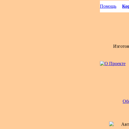
Помощь
Кор
Изгото
Об
Авт