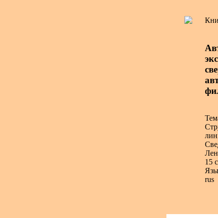
Кни
Ав
эк
св
авт
фи
Тем
Стр
лин
Све
Лен
15 с
Язы
rus