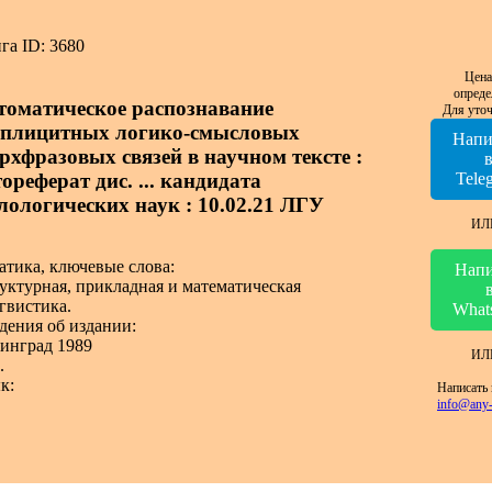
га ID: 3680
Цена
опреде
томатическое распознавание
Для уточ
сплицитных логико-смысловых
Напи
ерхфразовых связей в научном тексте :
ореферат дис. ... кандидата
Tele
лологических наук : 10.02.21 ЛГУ
ИЛ
атика, ключевые слова:
Напи
уктурная, прикладная и математическая
гвистика.
What
дения об издании:
инград 1989
ИЛ
.
к:
Написать 
info@any-