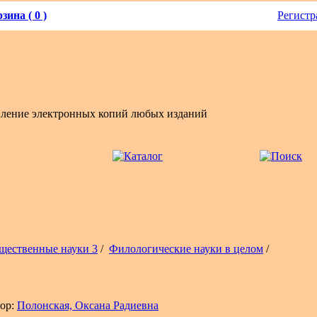
зина ( 0 )
Регистр
вление электронных копий любых изданий
щественные науки 3
/
Филологические науки в целом
/
ор:
Полонская, Оксана Радиевна