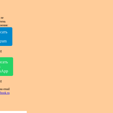
 не
лена.
нения:
сать
в
gram
И
сать
в
sApp
И
на email
book.ru