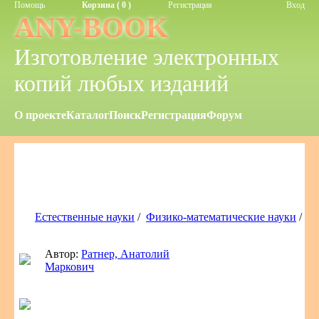
Помощь
Корзина ( 0 )
Регистрация
Вход
ANY-BOOK
Изготовление электронных
копий любых изданий
О проекте
Каталог
Поиск
Регистрация
Форум
Естественные науки
/
Физико-математические науки
/
Автор:
Ратнер, Анатолий
Маркович