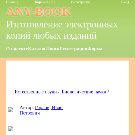
Помощь
Корзина ( 0 )
Регистрация
Вход
ANY-BOOK
Изготовление электронных
копий любых изданий
О проекте
Каталог
Поиск
Регистрация
Форум
Естественные науки
/
Биологические науки
/
Автор:
Горлов, Иван
Петрович