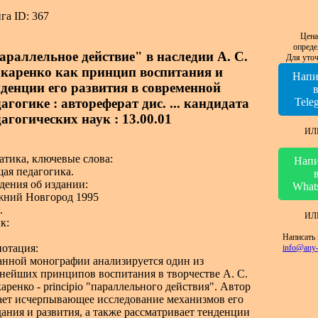
га ID: 367
Цена
опреде
араллельное действие" в наследии А. С.
Для уточ
каренко как принцип воспитания и
Напи
нденции его развития в современной
агогике : автореферат дис. ... кандидата
Tele
агогических наук : 13.00.01
ИЛ
атика, ключевые слова:
Напи
ая педагогика.
дения об издании:
What
ний Новгород 1995
.
ИЛ
к:
Написать 
отация:
info@any-
анной монографии анализируется один из
нейших принципов воспитания в творчестве А. С.
аренко - principio "параллельного действия". Автор
ает исчерпывающее исследование механизмов его
дания и развития, а также рассматривает тенденции