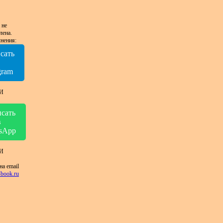
 не
лена.
нения:
сать
в
gram
И
сать
в
sApp
И
на email
book.ru