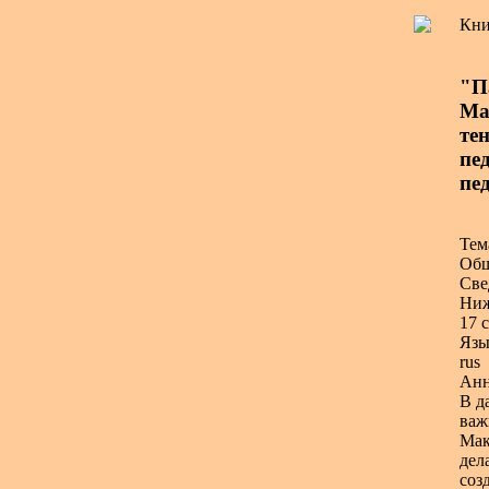
Кни
"П
Ма
те
пед
пед
Тем
Общ
Све
Ниж
17 с
Язы
rus
Анн
В д
важ
Мак
дел
соз