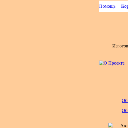
Помощь
Кор
Изгото
Об
Об
Авт