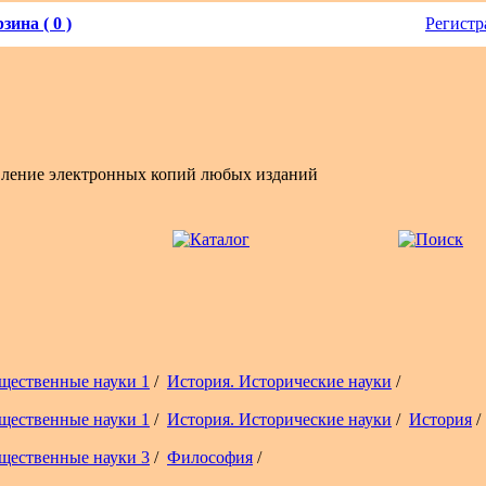
зина ( 0 )
Регистр
вление электронных копий любых изданий
щественные науки 1
/
История. Исторические науки
/
щественные науки 1
/
История. Исторические науки
/
История
/
щественные науки 3
/
Философия
/