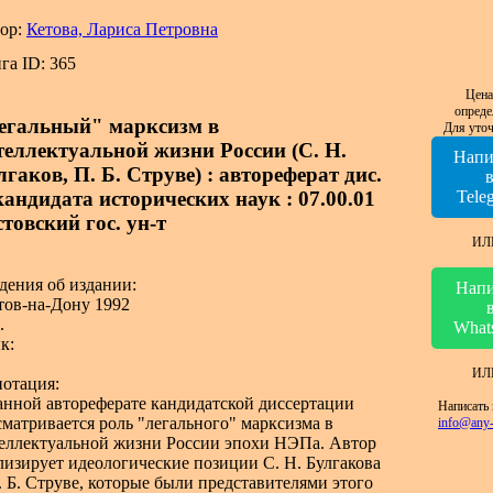
ор:
Кетова, Лариса Петровна
га ID: 365
Цена
опреде
егальный" марксизм в
Для уточ
теллектуальной жизни России (С. Н.
Напи
гаков, П. Б. Струве) : автореферат дис.
 кандидата исторических наук : 07.00.01
Tele
товский гос. ун-т
ИЛ
дения об издании:
Напи
тов-на-Дону 1992
.
What
к:
ИЛ
отация:
анной автореферате кандидатской диссертации
Написать 
сматривается роль "легального" марксизма в
info@any-
еллектуальной жизни России эпохи НЭПа. Автор
лизирует идеологические позиции С. Н. Булгакова
. Б. Струве, которые были представителями этого