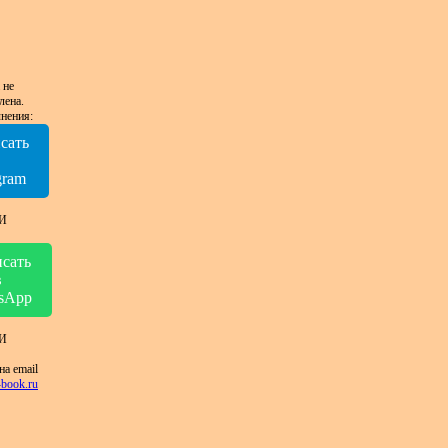
 не
лена.
нения:
сать
в
gram
И
сать
в
sApp
И
на email
book.ru