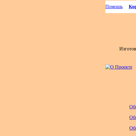
Помощь
Кор
Изгото
Об
Об
Об