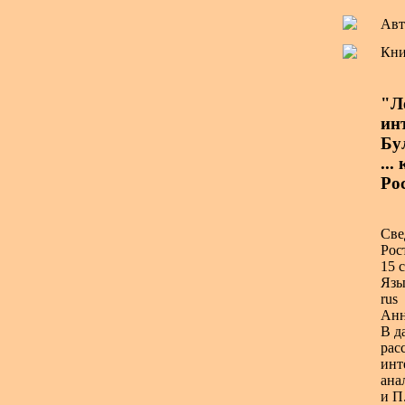
Авт
Кни
"Л
ин
Бул
...
Рос
Све
Рос
15 с
Язы
rus
Анн
В д
рас
инт
ана
и П