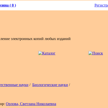
зина ( 0 )
Регистр
вление электронных копий любых изданий
тественные науки
/
Биологические науки
/
ор:
Орлова, Светлана Николаевна