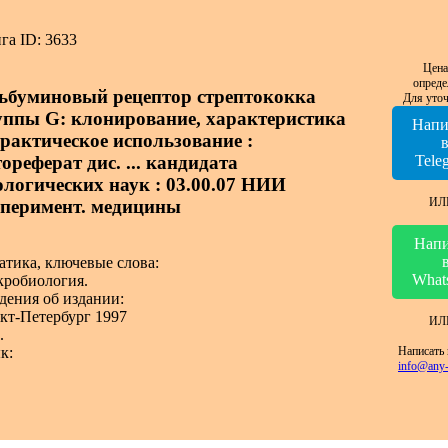
га ID: 3633
Цена
опреде
ьбуминовый рецептор стрептококка
Для уточ
уппы G: клонирование, характеристика
Напи
практическое использование :
ореферат дис. ... кандидата
Tele
ологических наук : 03.00.07 НИИ
ИЛ
сперимент. медицины
Напи
атика, ключевые слова:
What
робиология.
дения об издании:
кт-Петербург 1997
ИЛ
.
Написать 
к:
info@any-