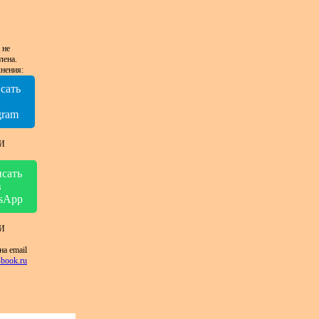
 не
лена.
нения:
сать
в
gram
И
сать
в
sApp
И
на email
book.ru