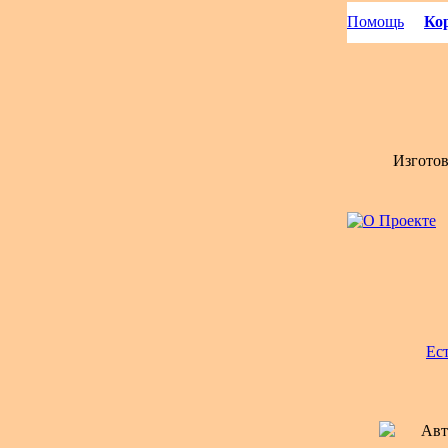
Помощь
Кор
Изгото
Ес
Авт