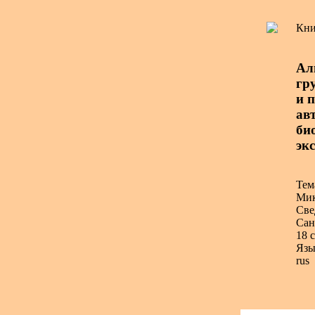
Кни
Ал
гр
и 
авт
би
эк
Тем
Мик
Све
Сан
18 с
Язы
rus