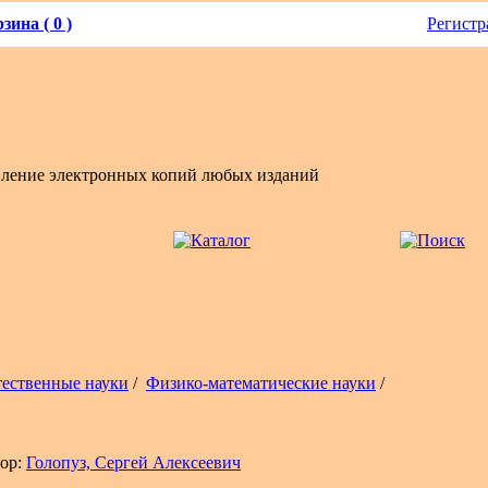
зина ( 0 )
Регистр
вление электронных копий любых изданий
тественные науки
/
Физико-математические науки
/
ор:
Голопуз, Сергей Алексеевич