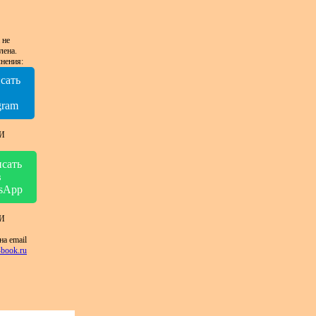
 не
лена.
нения:
сать
в
gram
И
сать
в
sApp
И
на email
book.ru