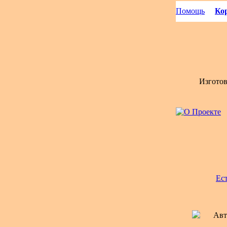
Помощь
Кор
Изгото
Ес
Авт