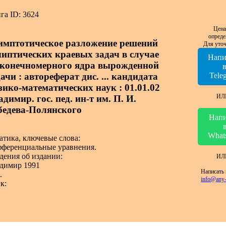
га ID: 3624
Цена
опреде
имптотическое разложение решений
Для уточ
липтических краевых задач в случае
Напи
сконечномерного ядра вырожденной
ачи : автореферат дис. ... кандидата
Tele
зико-математических наук : 01.01.02
ИЛ
димир. гос. пед. ин-т им. П. И.
бедева-Полянского
Напи
What
атика, ключевые слова:
ференциальные уравнения.
дения об издании:
ИЛ
димир 1991
Написать 
.
info@any-
к: