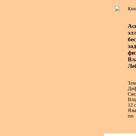
Кни
Ас
эл
бе
зад
фи
Вла
Ле
Тем
Диф
Све
Вла
12 с
Язы
rus