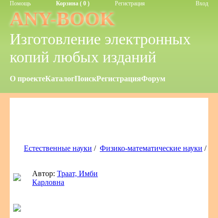
Помощь
Корзина ( 0 )
Регистрация
Вход
ANY-BOOK
Изготовление электронных
копий любых изданий
О проекте
Каталог
Поиск
Регистрация
Форум
Естественные науки
/
Физико-математические науки
/
Автор:
Траат, Имби
Карловна