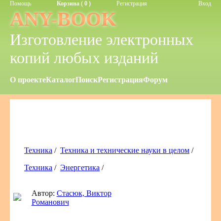
Помощь
Корзина ( 0 )
Регистрация
Вход
ANY-BOOK
Изготовление электронных
копий любых изданий
О проекте
Каталог
Поиск
Регистрация
Форум
Техника
/
Техника и технические науки в целом
/
Техника
/
Энергетика
/
Автор:
Стасюк, Виктор
Романович