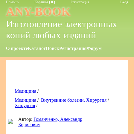
Помощь
Корзина ( 0 )
Регистрация
Вход
ANY-BOOK
Изготовление электронных
копий любых изданий
О проекте
Каталог
Поиск
Регистрация
Форум
Медицина
/
Медицина
/
Внутренние болезни. Хирургия
/
Хирургия
/
Автор:
Гоманченко, Александр
Борисович