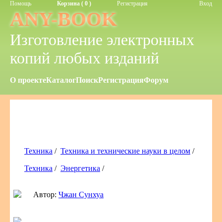
Помощь
Корзина ( 0 )
Регистрация
Вход
ANY-BOOK
Изготовление электронных
копий любых изданий
О проекте
Каталог
Поиск
Регистрация
Форум
Техника
/
Техника и технические науки в целом
/
Техника
/
Энергетика
/
Автор:
Чжан Сунхуа