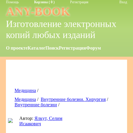
Помощь
Корзина ( 0 )
Регистрация
Вход
ANY-BOOK
Изготовление электронных
копий любых изданий
О проекте
Каталог
Поиск
Регистрация
Форум
Медицина
/
Медицина
/
Внутренние болезни. Хирургия
/
Внутренние болезни
/
Автор:
Ялкут, Селим
Исаакович