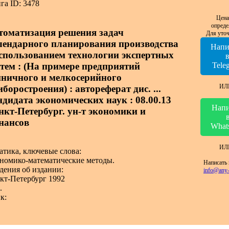
га ID: 3478
Цена
опреде
томатизация решения задач
Для уточ
лендарного планирования производства
Напи
использованием технологии экспертных
стем : (На примере предприятий
Tele
иничного и мелкосерийного
ИЛ
боростроения) : автореферат дис. ...
ндидата экономических наук : 08.00.13
Напи
нкт-Петербург. ун-т экономики и
нансов
What
ИЛ
атика, ключевые слова:
номико-математические методы.
Написать 
дения об издании:
info@any-
кт-Петербург 1992
.
к: