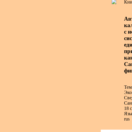
Кни
Ав
ка
с 
си
ед
при
ка
Са
фи
Тем
Эко
Све
Сан
18 с
Язы
rus