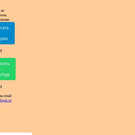
 не
лена.
нения:
сать
в
gram
И
сать
в
sApp
И
на email
book.ru