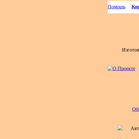
Помощь
Кор
Изгото
Об
Авт