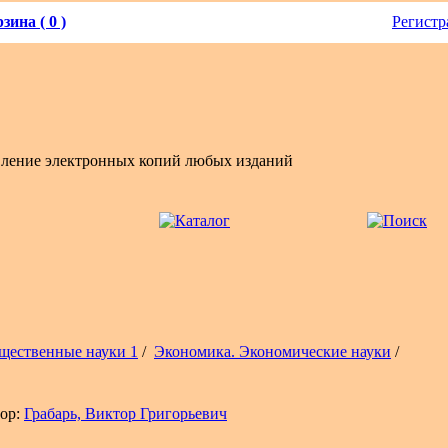
зина ( 0 )
Регистр
вление электронных копий любых изданий
щественные науки 1
/
Экономика. Экономические науки
/
ор:
Грабарь, Виктор Григорьевич