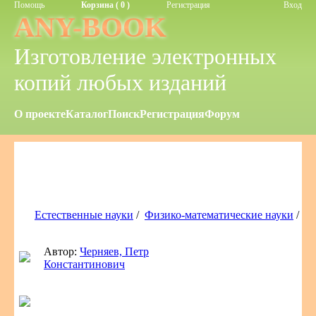
Помощь
Корзина ( 0 )
Регистрация
Вход
ANY-BOOK
Изготовление электронных
копий любых изданий
О проекте
Каталог
Поиск
Регистрация
Форум
Естественные науки
/
Физико-математические науки
/
Автор:
Черняев, Петр
Константинович