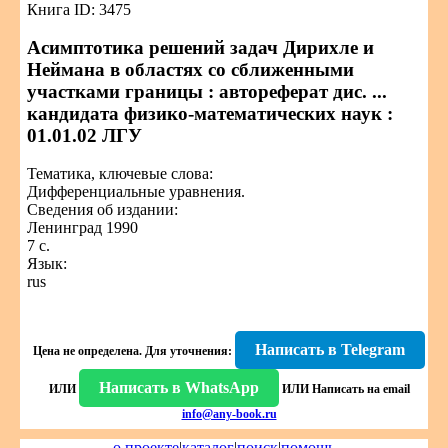
Книга ID: 3475
Асимптотика решений задач Дирихле и
Неймана в областях со сближенными
участками границы : автореферат дис. ...
кандидата физико-математических наук :
01.01.02 ЛГУ
Тематика, ключевые слова:
Дифференциальные уравнения.
Сведения об издании:
Ленинград 1990
7 с.
Язык:
rus
Написать в Telegram
Цена не определена.
Для уточнения:
Написать в WhatsApp
ИЛИ
ИЛИ
Написать на email
info@any-book.ru
о проекте
|
каталог
|
поиск
|
помощь