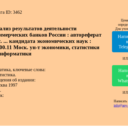
га ID: 3462
Цена
опреде
ализ результатов деятельности
Для уточ
ммерческих банков России : автореферат
Напи
. ... кандидата экономических наук :
.00.11 Моск. ун-т экономики, статистики
Tele
информатики
ИЛ
атика, ключевые слова:
Напи
тистика.
дения об издании:
What
ква 1997
.
ИЛ
к:
Написать 
info@any-