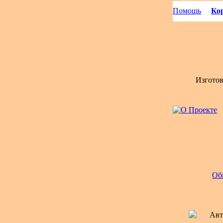
Помощь
Кор
Изгото
Об
Авт