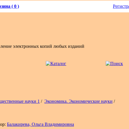
зина ( 0 )
Регистр
вление электронных копий любых изданий
щественные науки 1
/
Экономика. Экономические науки
/
ор:
Балакирева, Ольга Владимировна