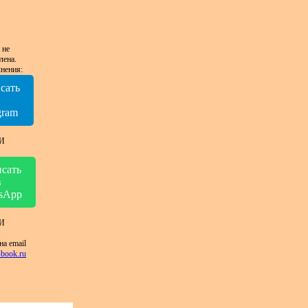
 не
лена.
нения:
сать
в
gram
И
сать
в
sApp
И
на email
book.ru