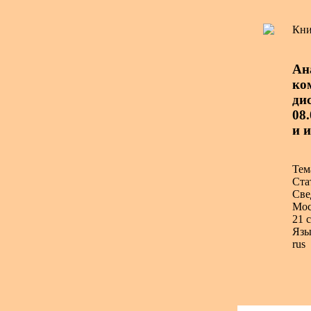
Кни
Ан
ко
дис
08
и 
Тем
Ста
Све
Мос
21 с
Язы
rus