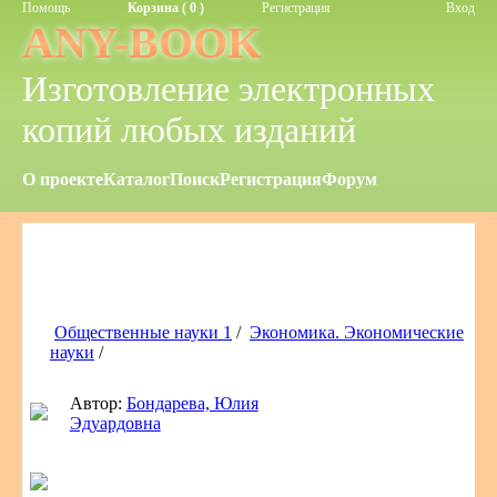
Помощь
Корзина ( 0 )
Регистрация
Вход
ANY-BOOK
Изготовление электронных
копий любых изданий
О проекте
Каталог
Поиск
Регистрация
Форум
Общественные науки 1
/
Экономика. Экономические
науки
/
Автор:
Бондарева, Юлия
Эдуардовна