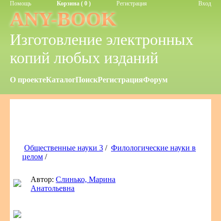
Помощь
Корзина ( 0 )
Регистрация
Вход
ANY-BOOK
Изготовление электронных
копий любых изданий
О проекте
Каталог
Поиск
Регистрация
Форум
Общественные науки 3
/
Филологические науки в
целом
/
Автор:
Слинько, Марина
Анатольевна