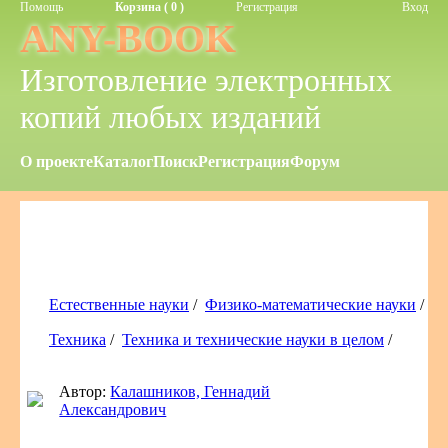
Помощь
Корзина ( 0 )
Регистрация
Вход
ANY-BOOK
Изготовление электронных
копий любых изданий
О проекте
Каталог
Поиск
Регистрация
Форум
Естественные науки
/
Физико-математические науки
/
Техника
/
Техника и технические науки в целом
/
Автор:
Калашников, Геннадий
Александрович