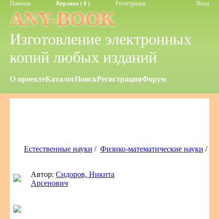
Помощь
Корзина ( 0 )
Регистрация
Вход
ANY-BOOK
Изготовление электронных
копий любых изданий
О проекте
Каталог
Поиск
Регистрация
Форум
Естественные науки
/
Физико-математические науки
/
Автор:
Сидоров, Никита
Арсенович