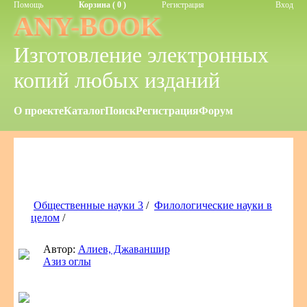
Помощь
Корзина ( 0 )
Регистрация
Вход
ANY-BOOK
Изготовление электронных
копий любых изданий
О проекте
Каталог
Поиск
Регистрация
Форум
Общественные науки 3
/
Филологические науки в
целом
/
Автор:
Алиев, Джаваншир
Азиз оглы