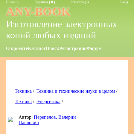
Помощь
Корзина ( 0 )
Регистрация
Вход
ANY-BOOK
Изготовление электронных
копий любых изданий
О проекте
Каталог
Поиск
Регистрация
Форум
Техника
/
Техника и технические науки в целом
/
Техника
/
Энергетика
/
Автор:
Перепелов, Валерий
Павлович