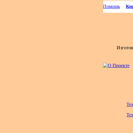
Помощь
Кор
Изгото
Те
Те