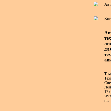
Авт
Кни
Ав
те
ли
для
тех
ав
Тем
Тех
Све
Лен
17 с
Язы
rus