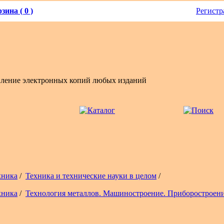
зина ( 0 )
Регистр
вление электронных копий любых изданий
хника
/
Техника и технические науки в целом
/
хника
/
Технология металлов. Машиностроение. Приборостроен