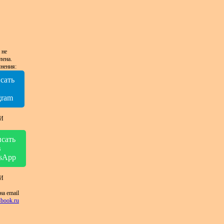
 не
лена.
нения:
сать
в
gram
И
сать
в
sApp
И
на email
book.ru