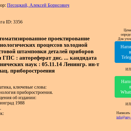
ор:
Песоцкий, Алексей Борисович
га ID: 3356
Цена
опреде
томатизированное проектирование
Для уточ
хнологических процессов холодной
Напи
стовой штамповки деталей приборов
 ГПС : автореферат дис. ... кандидата
Tele
нических наук : 05.11.14 Ленингр. ин-т
ИЛ
иац. приборостроения
Напи
атика, ключевые слова:
What
нология приборостроения.
дения об издании:
инград 1988
ИЛ
.
Написать 
к:
info@any-