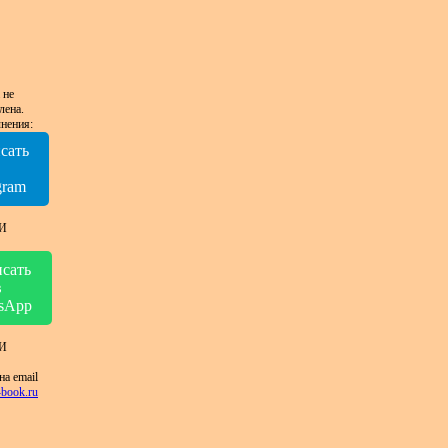
 не
лена.
нения:
сать
в
gram
И
сать
в
sApp
И
на email
book.ru