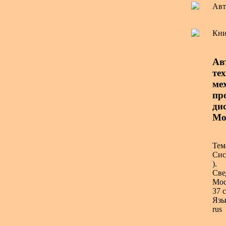
Авт
Кни
Ав
те
ме
пр
дис
Мо
Тем
Сис
).
Све
Мос
37 с
Язы
rus