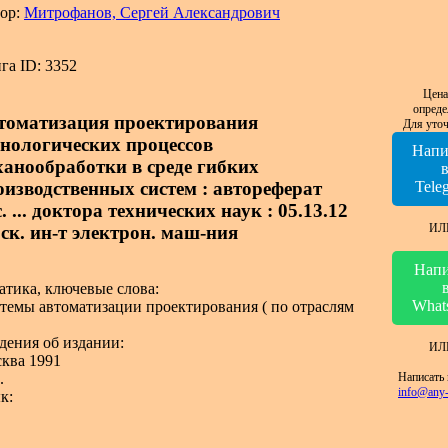
ор:
Митрофанов, Сергей Александрович
га ID: 3352
Цена
опреде
томатизация проектирования
Для уточ
хнологических процессов
Напи
ханообработки в среде гибких
оизводственных систем : автореферат
Tele
. ... доктора технических наук : 05.13.12
ИЛ
ск. ин-т электрон. маш-ния
Напи
атика, ключевые слова:
What
темы автоматизации проектирования ( по отраслям
дения об издании:
ИЛ
ква 1991
Написать 
.
info@any-
к: