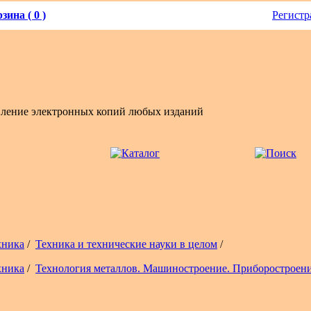
зина ( 0 )
Регистр
вление электронных копий любых изданий
хника
/
Техника и технические науки в целом
/
хника
/
Технология металлов. Машиностроение. Приборостроен