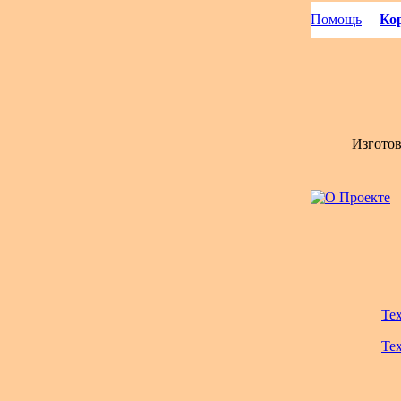
Помощь
Кор
Изгото
Те
Те