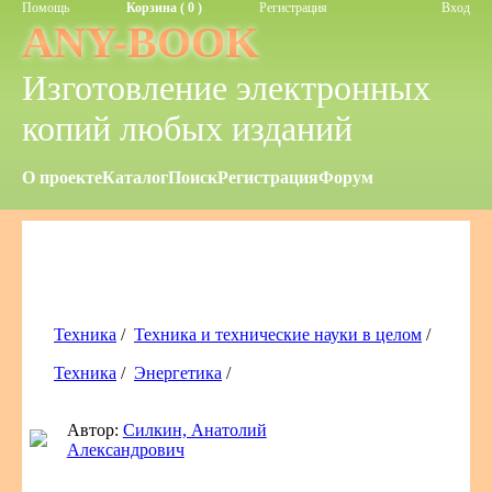
Помощь
Корзина ( 0 )
Регистрация
Вход
ANY-BOOK
Изготовление электронных
копий любых изданий
О проекте
Каталог
Поиск
Регистрация
Форум
Техника
/
Техника и технические науки в целом
/
Техника
/
Энергетика
/
Автор:
Силкин, Анатолий
Александрович