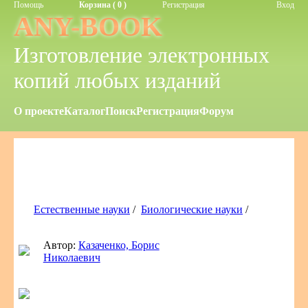
Помощь
Корзина ( 0 )
Регистрация
Вход
ANY-BOOK
Изготовление электронных
копий любых изданий
О проекте
Каталог
Поиск
Регистрация
Форум
Естественные науки
/
Биологические науки
/
Автор:
Казаченко, Борис
Николаевич