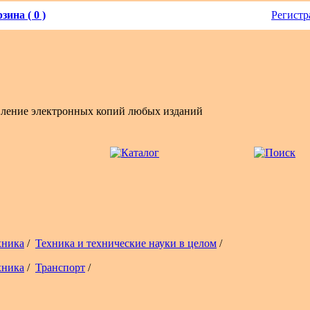
зина ( 0 )
Регистр
вление электронных копий любых изданий
хника
/
Техника и технические науки в целом
/
хника
/
Транспорт
/