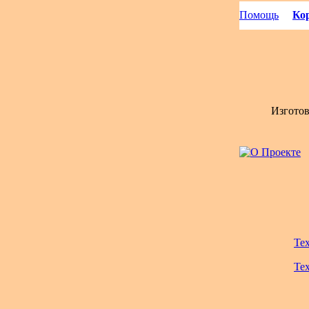
Помощь
Кор
Изгото
Те
Те