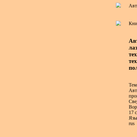
Авт
Кни
Ав
ла
тех
те
по
Тем
Авт
про
Све
Вор
17 с
Язы
rus