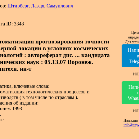
ор:
Штирберг, Лазарь Самуилович
га ID: 3348
Цена
опреде
томатизация прогнозирования точности
Для уточ
зерной локации в условиях космических
Напи
нологий : автореферат дис. ... кандидата
хнических наук : 05.13.07 Воронеж.
Tele
литехн. ин-т
ИЛ
атика, ключевые слова:
Напи
оматизация технологических процессов и
изводств ( в том числе по отраслям ).
What
дения об издании:
онеж 1993
ИЛ
.
к:
Написать 
info@any-