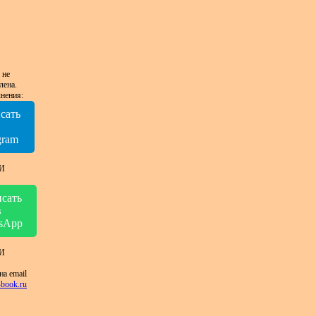
 не
лена.
нения:
сать
в
gram
И
сать
в
sApp
И
на email
book.ru