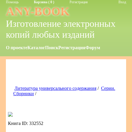
Помощь
Корзина ( 0 )
Регистрация
Вход
ANY-BOOK
Изготовление электронных
копий любых изданий
О проекте
Каталог
Поиск
Регистрация
Форум
Литература универсального содержания
/
Серии.
Сборники
/
Книга ID: 332552