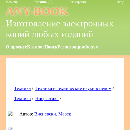
Помощь
Корзина ( 0 )
Регистрация
Вход
ANY-BOOK
Изготовление электронных
копий любых изданий
О проекте
Каталог
Поиск
Регистрация
Форум
Техника
/
Техника и технические науки в целом
/
Техника
/
Энергетика
/
Автор:
Висневски, Марек