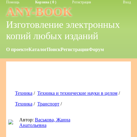
Помощь
Корзина ( 0 )
Регистрация
Вход
ANY-BOOK
Изготовление электронных
копий любых изданий
О проекте
Каталог
Поиск
Регистрация
Форум
Техника
/
Техника и технические науки в целом
/
Техника
/
Транспорт
/
Автор:
Васькова, Жанна
Анатольевна