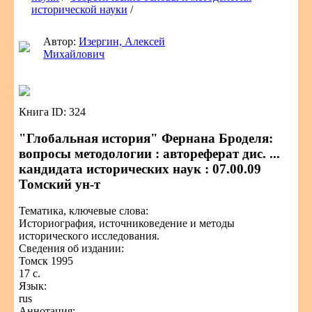
исторической науки
/
Автор:
Изергин, Алексей
Михайлович
Книга ID: 324
"Глобальная история" Фернана Броделя:
вопросы методологии : автореферат дис. ...
кандидата исторических наук : 07.00.09
Томский ун-т
Тематика, ключевые слова:
Историография, источниковедение и методы
исторического исследования.
Сведения об издании:
Томск 1995
17 с.
Язык:
rus
Аннотация: