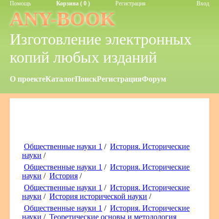
Помощь
Корзина ( 0 )
Регистрация
Вход
ANY-BOOK
Изготовление электронных
копий любых изданий
О проекте
Каталог
Поиск
Регистрация
Форум
Общественные науки 1
/
История. Исторические
науки
/
Общественные науки 1
/
История. Исторические
науки
/
История
/
Общественные науки 1
/
История. Исторические
науки
/
История исторической науки
/
Общественные науки 1
/
История. Исторические
науки
/
Теоретические основы и методология