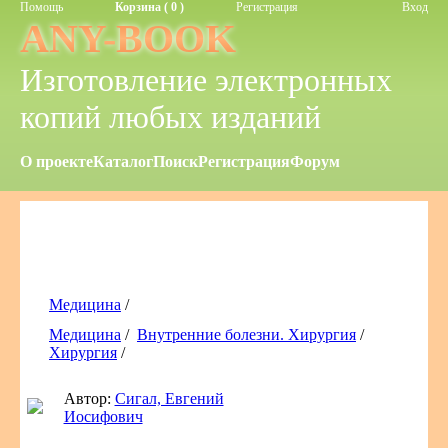
Помощь
Корзина ( 0 )
Регистрация
Вход
ANY-BOOK
Изготовление электронных
копий любых изданий
О проекте
Каталог
Поиск
Регистрация
Форум
Медицина
/
Медицина
/
Внутренние болезни. Хирургия
/
Хирургия
/
Автор:
Сигал, Евгений
Иосифович