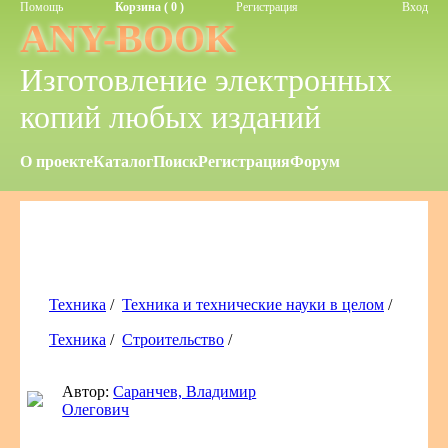
Помощь
Корзина ( 0 )
Регистрация
Вход
ANY-BOOK
Изготовление электронных
копий любых изданий
О проекте
Каталог
Поиск
Регистрация
Форум
Техника
/
Техника и технические науки в целом
/
Техника
/
Строительство
/
Автор:
Саранчев, Владимир
Олегович