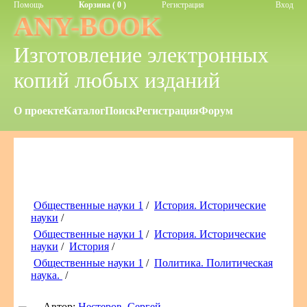
Помощь
Корзина ( 0 )
Регистрация
Вход
ANY-BOOK
Изготовление электронных
копий любых изданий
О проекте
Каталог
Поиск
Регистрация
Форум
Общественные науки 1
/
История. Исторические
науки
/
Общественные науки 1
/
История. Исторические
науки
/
История
/
Общественные науки 1
/
Политика. Политическая
наука.
/
Автор:
Нестеров, Сергей