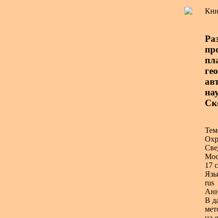
Кни
Ра
пр
пл
ге
авт
нау
Ск
Тем
Охр
Све
Мос
17 с
Язы
rus
Анн
В д
мет
на 