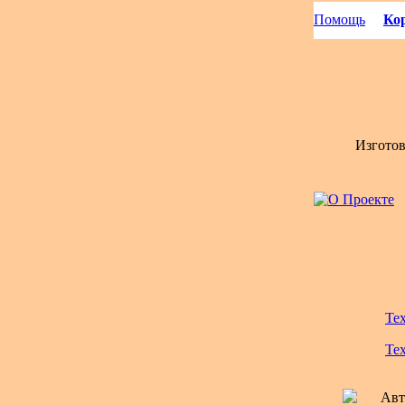
Помощь
Кор
Изгото
Те
Те
Авт