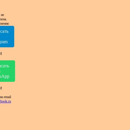
 не
лена.
нения:
сать
в
gram
И
сать
в
sApp
И
на email
book.ru