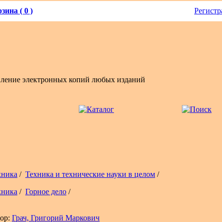
зина ( 0 )
Регистр
вление электронных копий любых изданий
хника
/
Техника и технические науки в целом
/
хника
/
Горное дело
/
ор:
Грач, Григорий Маркович