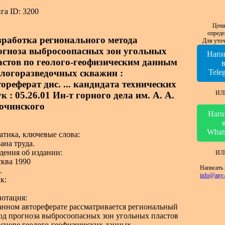
га ID: 3200
Цена
опреде
зработка регионального метода
Для уточ
огноза выбросоопасных зон угольных
Напи
астов по геолого-геофизическим данным
ологоразведочных скважин :
Tele
ореферат дис. ... кандидата технических
ИЛ
к : 05.26.01 Ин-т горного дела им. А. А.
очинского
Напи
What
атика, ключевые слова:
ана труда.
дения об издании:
ИЛ
ква 1990
Написать 
.
info@any-
к:
отация:
анном автореферате рассматривается региональный
од прогноза выбросоопасных зон угольных пластов
основе геолого-геофизических данных