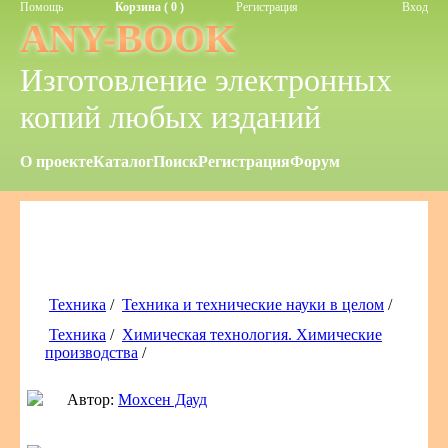
Помощь
Корзина ( 0 )
Регистрация
Вход
ANY-BOOK
Изготовление электронных
копий любых изданий
О проекте
Каталог
Поиск
Регистрация
Форум
Техника
/
Техника и технические науки в целом
/
Техника
/
Химическая технология. Химические
производства
/
Автор:
Мохсен Дауд