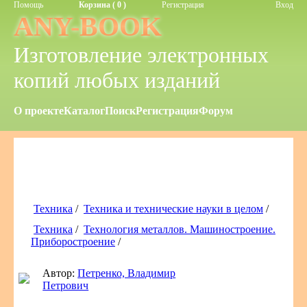
Помощь
Корзина ( 0 )
Регистрация
Вход
ANY-BOOK
Изготовление электронных
копий любых изданий
О проекте
Каталог
Поиск
Регистрация
Форум
Техника
/
Техника и технические науки в целом
/
Техника
/
Технология металлов. Машиностроение.
Приборостроение
/
Автор:
Петренко, Владимир
Петрович