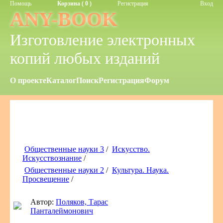
Помощь
Корзина ( 0 )
Регистрация
Вход
ANY-BOOK
Изготовление электронных
копий любых изданий
О проекте
Каталог
Поиск
Регистрация
Форум
Общественные науки 3
/
Искусство.
Искусствознание
/
Общественные науки 2
/
Культура. Наука.
Просвещение
/
Автор:
Поляков, Тарас
Панталеймонович