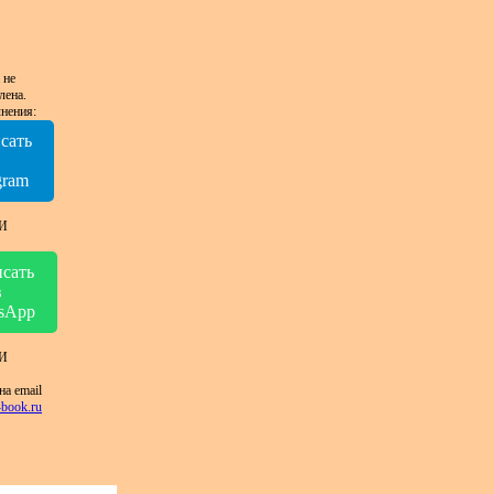
 не
лена.
нения:
сать
в
gram
И
сать
в
sApp
И
на email
book.ru