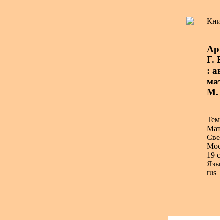
Кни
Ар
Г.
: а
ма
М.
Тем
Мат
Све
Мос
19 с
Язы
rus