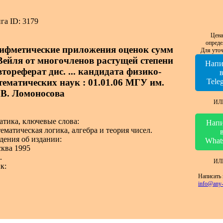
га ID: 3179
Цена
опреде
ифметические приложения оценок сумм
Для уточ
 Вейля от многочленов растущей степени
Напи
втореферат дис. ... кандидата физико-
тематических наук : 01.01.06 МГУ им.
Tele
 В. Ломоносова
ИЛ
атика, ключевые слова:
Напи
ематическая логика, алгебра и теория чисел.
дения об издании:
What
ква 1995
.
ИЛ
к:
Написать 
info@any-