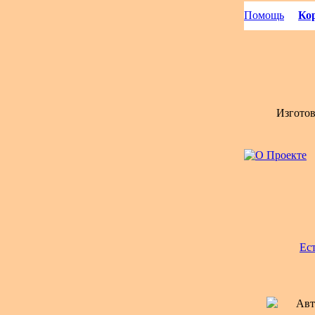
Помощь
Кор
Изгото
Ес
Авт