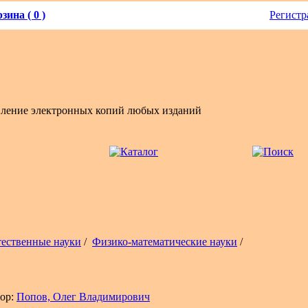
зина ( 0 )
Регистр
вление электронных копий любых изданий
тественные науки
/
Физико-математические науки
/
ор:
Попов, Олег Владимирович